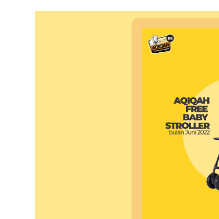
Dan
Cocok
Untuk
Milenial/
Gen-
Z