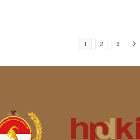
1
2
3
Go 