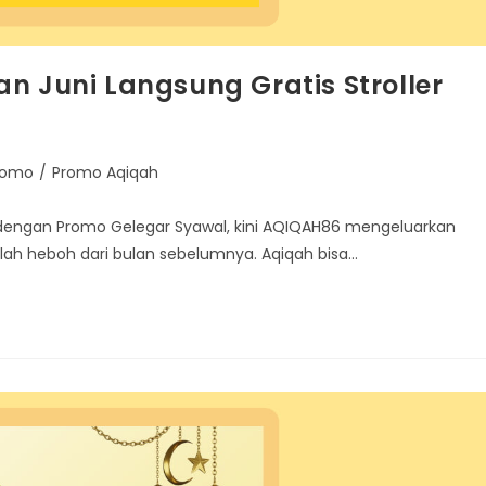
n Juni Langsung Gratis Stroller
romo
/
Promo Aqiqah
h dengan Promo Gelegar Syawal, kini AQIQAH86 mengeluarkan
alah heboh dari bulan sebelumnya. Aqiqah bisa…