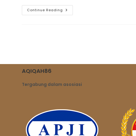
Ternyata
Continue Reading
Inilah
Keuntungannya
Aqiqah
Di
Bulan
Ramadhan
AQIQAH86
Tergabung dalam asosiasi