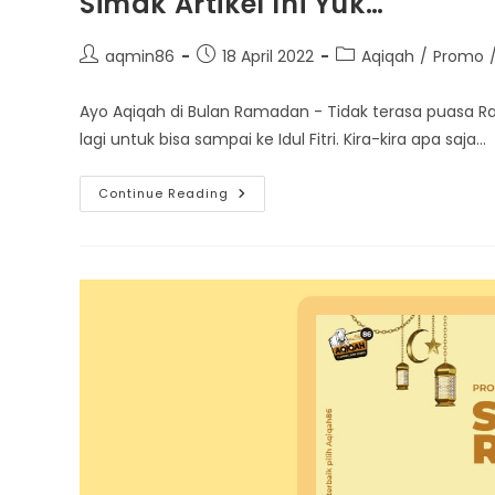
Simak Artikel Ini Yuk…
Post
Post
Post
aqmin86
18 April 2022
Aqiqah
/
Promo
author:
published:
category:
Ayo Aqiqah di Bulan Ramadan - Tidak terasa puasa Ra
lagi untuk bisa sampai ke Idul Fitri. Kira-kira apa saja…
Mau
Continue Reading
Semakin
Banyak
Manfaat
Dan
Berkah
Di
Bulan
Ramadan?
Simak
Artikel
Ini
Yuk…