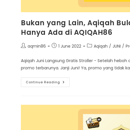
Bukan yang Lain, Aqiqah Bula
Hanya Ada di AQIQAH86
Post
Post
Post
aqmin86
1 June 2022
Aqiqah
/
JUNI
/
P
author:
published:
category:
Aqiqah Juni Langsung Gratis Stroller - Setelah hebo
promo terbarunya. Janji Juni! Ya, promo yang tidak k
Bukan
Continue Reading
Yang
Lain,
Aqiqah
Bulan
Juni
Langsung
Gratis
Stroller
Hanya
Ada
Di