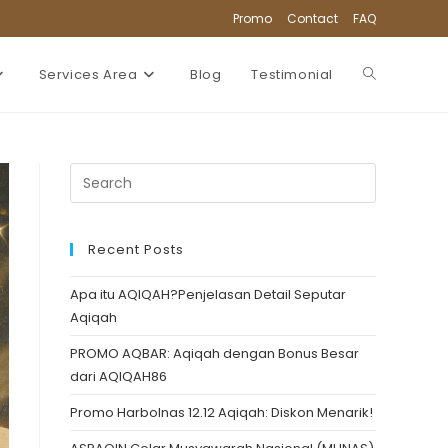
Promo
Contact
FAQ
Services Area
Blog
Testimonial
Toggle
website
search
Recent Posts
Apa itu AQIQAH?Penjelasan Detail Seputar
Aqiqah
PROMO AQBAR: Aqiqah dengan Bonus Besar
dari AQIQAH86
Promo Harbolnas 12.12 Aqiqah: Diskon Menarik!