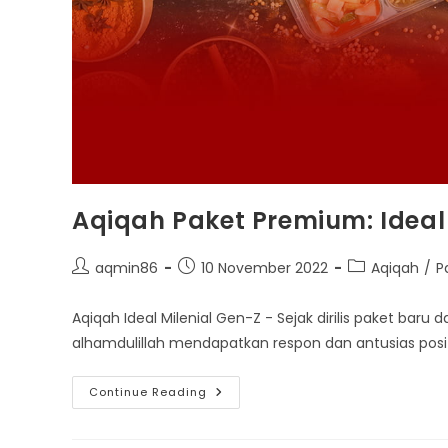
Aqiqah Paket Premium: Ideal
Post
Post
Post
aqmin86
10 November 2022
Aqiqah
/
P
author:
published:
category:
Aqiqah Ideal Milenial Gen-Z - Sejak dirilis paket bar
alhamdulillah mendapatkan respon dan antusias positi
Aqiqah
Continue Reading
Paket
Premium:
Ideal