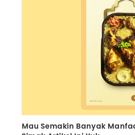
AQIQAH86
Mau Semakin Banyak Manfaa