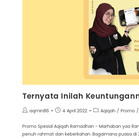
Ternyata Inilah Keuntungan
Post
Post
Post
aqmin86
4 April 2022
Aqiqah
/
Promo
/
author:
published:
category:
Promo Spesial Aqiqah Ramadhan - Marhaban yaa Ram
penuh rahmat dan keberkahan. Bagaimana puasa di 2