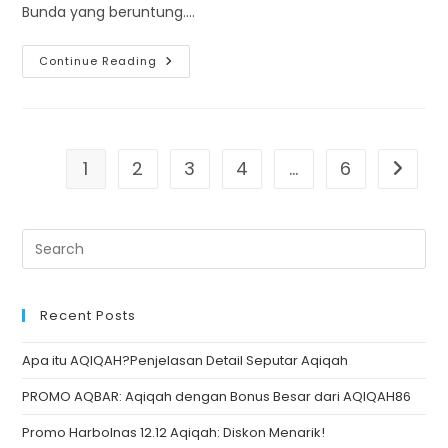
Bunda yang beruntung.…
Pengumuman!
Continue Reading
Pemenang
Yang
Dapat
Hadiah
LEBARAN
2024
1
2
3
4
…
6
Go to t
Recent Posts
Apa itu AQIQAH?Penjelasan Detail Seputar Aqiqah
PROMO AQBAR: Aqiqah dengan Bonus Besar dari AQIQAH86
Promo Harbolnas 12.12 Aqiqah: Diskon Menarik!