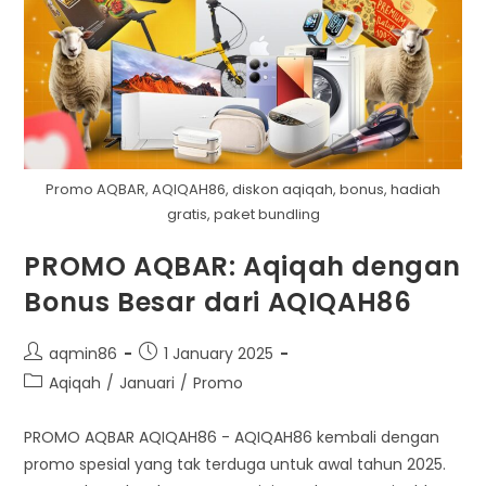
Promo AQBAR, AQIQAH86, diskon aqiqah, bonus, hadiah
gratis, paket bundling
PROMO AQBAR: Aqiqah dengan
Bonus Besar dari AQIQAH86
Post
Post
aqmin86
1 January 2025
author:
published:
Post
Aqiqah
/
Januari
/
Promo
category:
PROMO AQBAR AQIQAH86 - AQIQAH86 kembali dengan
promo spesial yang tak terduga untuk awal tahun 2025.