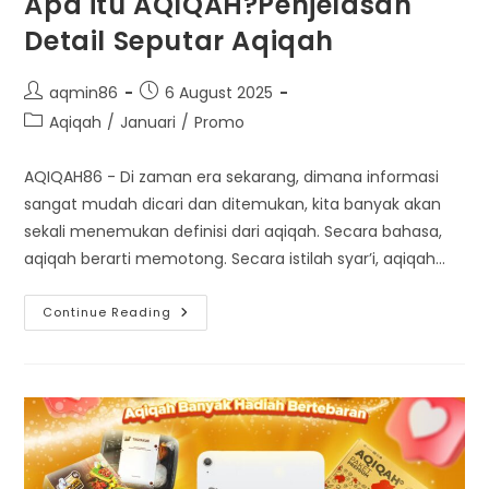
Apa itu AQIQAH?Penjelasan
Detail Seputar Aqiqah
Post
Post
aqmin86
6 August 2025
author:
published:
Post
Aqiqah
/
Januari
/
Promo
category:
AQIQAH86 - Di zaman era sekarang, dimana informasi
sangat mudah dicari dan ditemukan, kita banyak akan
sekali menemukan definisi dari aqiqah. Secara bahasa,
aqiqah berarti memotong. Secara istilah syar’i, aqiqah…
Apa
Continue Reading
Itu
AQIQAH?
Penjelasan
Detail
Seputar
Aqiqah