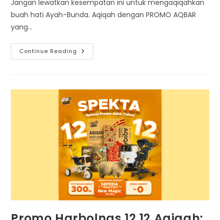
Jangan lewatkan kesempatan ini untuk mengaqiqahkan
buah hati Ayah-Bunda. Aqiqah dengan PROMO AQBAR
yang…
PROMO
Continue Reading
AQBAR:
Aqiqah
Dengan
Bonus
Besar
Dari
AQIQAH86
Promo Harbolnas 12.12 Aqiqah: