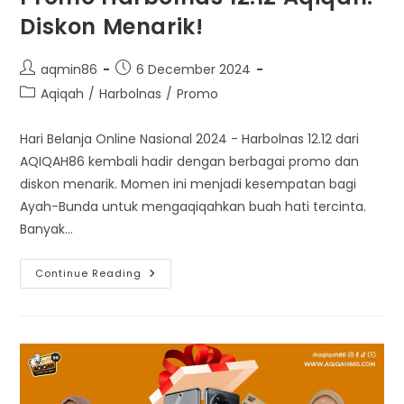
Diskon Menarik!
Post
Post
aqmin86
6 December 2024
author:
published:
Post
Aqiqah
/
Harbolnas
/
Promo
category:
Hari Belanja Online Nasional 2024 - Harbolnas 12.12 dari
AQIQAH86 kembali hadir dengan berbagai promo dan
diskon menarik. Momen ini menjadi kesempatan bagi
Ayah-Bunda untuk mengaqiqahkan buah hati tercinta.
Banyak…
Promo
Continue Reading
Harbolnas
12.12
Aqiqah:
Diskon
Menarik!