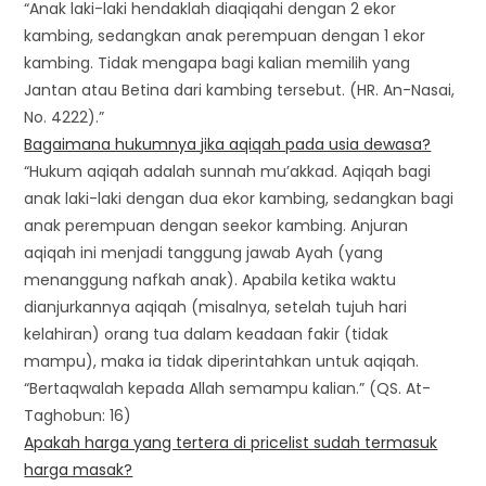
“Anak laki-laki hendaklah diaqiqahi dengan 2 ekor
kambing, sedangkan anak perempuan dengan 1 ekor
kambing. Tidak mengapa bagi kalian memilih yang
Jantan atau Betina dari kambing tersebut. (HR. An-Nasai,
No. 4222).”
Bagaimana hukumnya jika aqiqah pada usia dewasa?
“Hukum aqiqah adalah sunnah mu’akkad. Aqiqah bagi
anak laki-laki dengan dua ekor kambing, sedangkan bagi
anak perempuan dengan seekor kambing. Anjuran
aqiqah ini menjadi tanggung jawab Ayah (yang
menanggung nafkah anak). Apabila ketika waktu
dianjurkannya aqiqah (misalnya, setelah tujuh hari
kelahiran) orang tua dalam keadaan fakir (tidak
mampu), maka ia tidak diperintahkan untuk aqiqah.
“Bertaqwalah kepada Allah semampu kalian.” (QS. At-
Taghobun: 16)
Apakah harga yang tertera di pricelist sudah termasuk
harga masak?