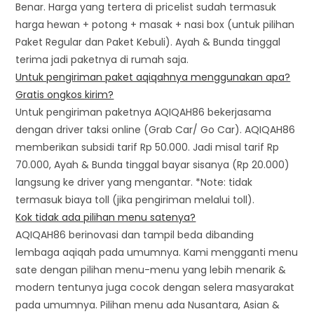
Benar. Harga yang tertera di pricelist sudah termasuk
harga hewan + potong + masak + nasi box (untuk pilihan
Paket Regular dan Paket Kebuli). Ayah & Bunda tinggal
terima jadi paketnya di rumah saja.
Untuk pengiriman paket aqiqahnya menggunakan apa?
Gratis ongkos kirim?
Untuk pengiriman paketnya AQIQAH86 bekerjasama
dengan driver taksi online (Grab Car/ Go Car). AQIQAH86
memberikan subsidi tarif Rp 50.000. Jadi misal tarif Rp
70.000, Ayah & Bunda tinggal bayar sisanya (Rp 20.000)
langsung ke driver yang mengantar. *Note: tidak
termasuk biaya toll (jika pengiriman melalui toll).
Kok tidak ada pilihan menu satenya?
AQIQAH86 berinovasi dan tampil beda dibanding
lembaga aqiqah pada umumnya. Kami mengganti menu
sate dengan pilihan menu-menu yang lebih menarik &
modern tentunya juga cocok dengan selera masyarakat
pada umumnya. Pilihan menu ada Nusantara, Asian &