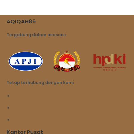
AQIQAH86
Tergabung dalam asosiasi
Tetap terhubung dengan kami
Kantor Pusat