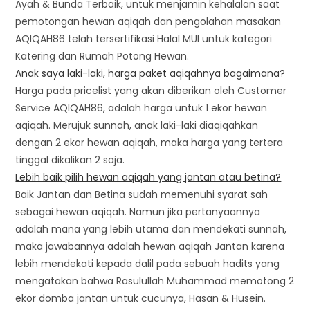
Ayah & Bunda Terbaik, untuk menjamin kehalalan saat
pemotongan hewan aqiqah dan pengolahan masakan
AQIQAH86 telah tersertifikasi Halal MUI untuk kategori
Katering dan Rumah Potong Hewan.
Anak saya laki-laki, harga paket aqiqahnya bagaimana?
Harga pada pricelist yang akan diberikan oleh Customer
Service AQIQAH86, adalah harga untuk 1 ekor hewan
aqiqah. Merujuk sunnah, anak laki-laki diaqiqahkan
dengan 2 ekor hewan aqiqah, maka harga yang tertera
tinggal dikalikan 2 saja.
Lebih baik pilih hewan aqiqah yang jantan atau betina?
Baik Jantan dan Betina sudah memenuhi syarat sah
sebagai hewan aqiqah. Namun jika pertanyaannya
adalah mana yang lebih utama dan mendekati sunnah,
maka jawabannya adalah hewan aqiqah Jantan karena
lebih mendekati kepada dalil pada sebuah hadits yang
mengatakan bahwa Rasulullah Muhammad memotong 2
ekor domba jantan untuk cucunya, Hasan & Husein.