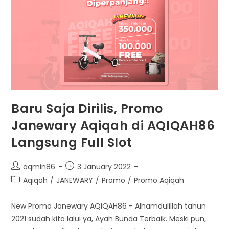
Baru Saja Dirilis, Promo
Janewary Aqiqah di AQIQAH86
Langsung Full Slot
Post
Post
aqmin86
3 January 2022
author:
published:
Post
Aqiqah
/
JANEWARY
/
Promo
/
Promo Aqiqah
category:
New Promo Janewary AQIQAH86 - Alhamdulillah tahun
2021 sudah kita lalui ya, Ayah Bunda Terbaik. Meski pun,