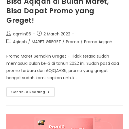
Bisa Aqiqah di Bulan Maret,
Bisa Dapat Promo yang
Greget!
Post
Post
aqmin86
2 March 2022
author:
published:
Post
Aqiqah
/
MARET GREGET
/
Promo
/
Promo Aqiqah
category:
Promo Maret Semakin Greget - Tidak terasa sudah
memasuki bulan ke-3 di tahun 2022 ini. Sudah pasti ada
promo terbaru dari AQIQAH86, promo yang greget
banget sudah kami siapkan untuk…
Bisa
Continue Reading
Aqiqah
Di
Bulan
Maret,
Bisa
Dapat
Promo
Yang
Greget!