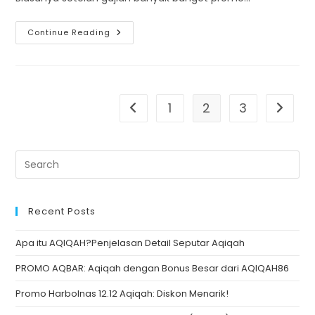
SHOCKVEMBER!!!
Continue Reading
Kejutan
Promo
&
Hadiah
Keren
Dari
AQIQAH86
1
2
3
Go to the previous page
Go to t
Recent Posts
Apa itu AQIQAH?Penjelasan Detail Seputar Aqiqah
PROMO AQBAR: Aqiqah dengan Bonus Besar dari AQIQAH86
Promo Harbolnas 12.12 Aqiqah: Diskon Menarik!