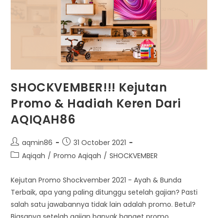
SHOCKVEMBER!!! Kejutan
Promo & Hadiah Keren Dari
AQIQAH86
Post
Post
aqmin86
31 October 2021
author:
published:
Post
Aqiqah
/
Promo Aqiqah
/
SHOCKVEMBER
category:
Kejutan Promo Shockvember 2021 - Ayah & Bunda
Terbaik, apa yang paling ditunggu setelah gajian? Pasti
salah satu jawabannya tidak lain adalah promo. Betul?
Biasanya setelah gajian banyak banget promo…