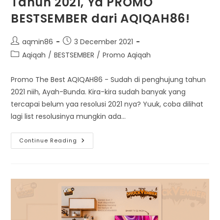
Tahun 2021, Ya PROMO
BESTSEMBER dari AQIQAH86!
Post
Post
aqmin86
3 December 2021
author:
published:
Post
Aqiqah
/
BESTSEMBER
/
Promo Aqiqah
category:
Promo The Best AQIQAH86 - Sudah di penghujung tahun
2021 niih, Ayah-Bunda. Kira-kira sudah banyak yang
tercapai belum yaa resolusi 2021 nya? Yuuk, coba dilihat
lagi list resolusinya mungkin ada…
Promo
Continue Reading
Ter
The
Best
Akhir
Tahun
2021,
Ya
PROMO
BESTSEMBER
Dari
AQIQAH86!