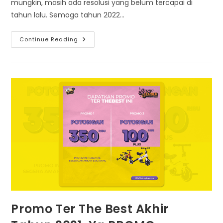
mungkin, masih ada resolusi yang belum tercapai di
tahun lalu. Semoga tahun 2022…
Baru
Continue Reading
Saja
Dirilis,
Promo
Janewary
Aqiqah
Di
AQIQAH86
Langsung
Full
Slot
Promo Ter The Best Akhir