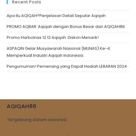
Recent Posts
Apa itu AQIQAH?Penjelasan Detail Seputar Aqiqah
PROMO AQBAR: Aqiqah dengan Bonus Besar dari AQIQAH86
Promo Harbolnas 12.12 Aqiqah: Diskon Menarik!
ASPAQIN Gelar Musyawarah Nasional (MUNAS) Ke-4:
Memperkuat Industri Aqiqah Indonesia
Pengumuman! Pemenang yang Dapat Hadiah LEBARAN 2024
AQIQAH86
Tergabung dalam asosiasi