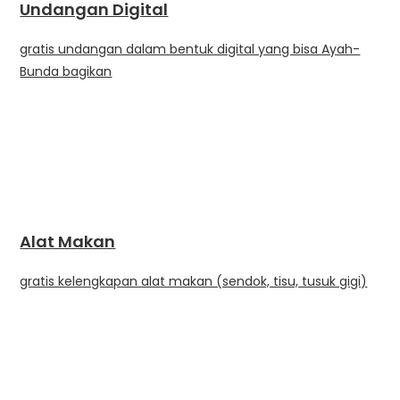
Undangan Digital
gratis undangan dalam bentuk digital yang bisa Ayah-
Bunda bagikan
Alat Makan
gratis kelengkapan alat makan (sendok, tisu, tusuk gigi)