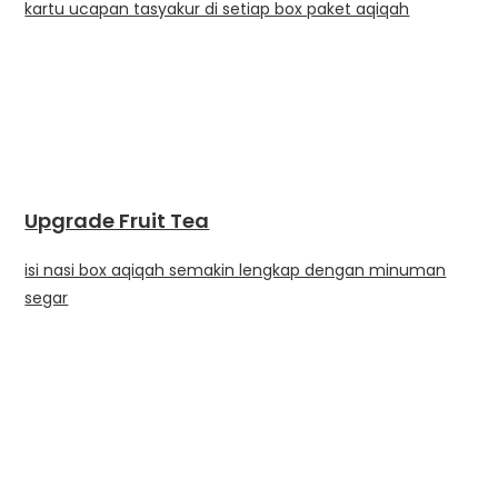
kartu ucapan tasyakur di setiap box paket aqiqah
Upgrade Fruit Tea
isi nasi box aqiqah semakin lengkap dengan minuman
segar