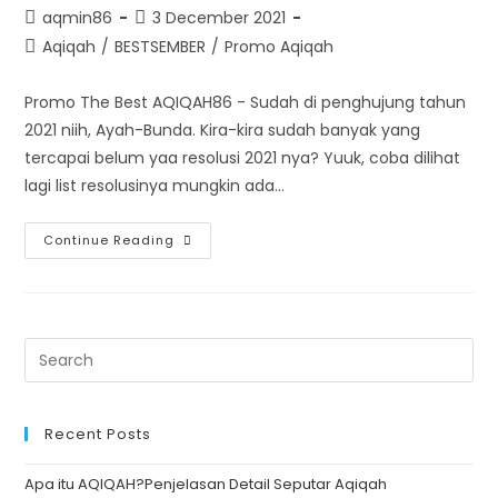
Post
Post
aqmin86
3 December 2021
author:
published:
Post
Aqiqah
/
BESTSEMBER
/
Promo Aqiqah
category:
Promo The Best AQIQAH86 - Sudah di penghujung tahun
2021 niih, Ayah-Bunda. Kira-kira sudah banyak yang
tercapai belum yaa resolusi 2021 nya? Yuuk, coba dilihat
lagi list resolusinya mungkin ada…
Promo
Continue Reading
Ter
The
Best
Akhir
Tahun
2021,
Ya
PROMO
BESTSEMBER
Dari
AQIQAH86!
Recent Posts
Apa itu AQIQAH?Penjelasan Detail Seputar Aqiqah