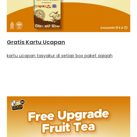
Gratis Kartu Ucapan
kartu ucapan tasyakur di setiap box paket aqiqah