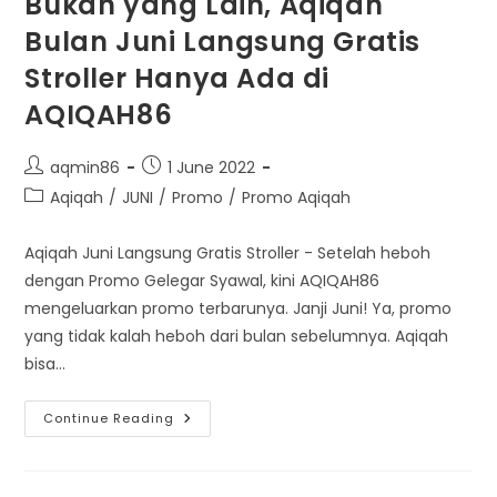
Bukan yang Lain, Aqiqah
Bulan Juni Langsung Gratis
Stroller Hanya Ada di
AQIQAH86
Post
Post
aqmin86
1 June 2022
author:
published:
Post
Aqiqah
/
JUNI
/
Promo
/
Promo Aqiqah
category:
Aqiqah Juni Langsung Gratis Stroller - Setelah heboh
dengan Promo Gelegar Syawal, kini AQIQAH86
mengeluarkan promo terbarunya. Janji Juni! Ya, promo
yang tidak kalah heboh dari bulan sebelumnya. Aqiqah
bisa…
Bukan
Continue Reading
Yang
Lain,
Aqiqah
Bulan
Juni