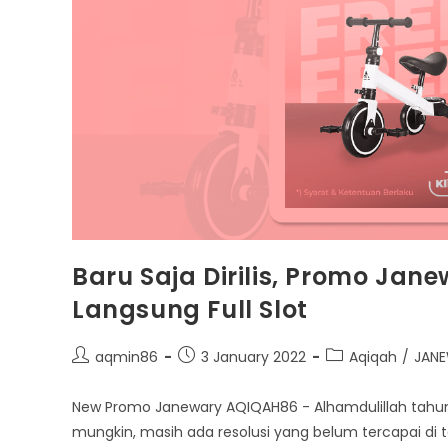
Baru Saja Dirilis, Promo Ja
Langsung Full Slot
Post
Post
Post
aqmin86
3 January 2022
Aqiqah
/
JAN
author:
published:
category:
New Promo Janewary AQIQAH86 - Alhamdulillah tahun 20
mungkin, masih ada resolusi yang belum tercapai di 