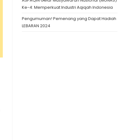
ASPAQIN Gelar Musyawarah Nasional (MUNAS)
Ke-4: Memperkuat Industri Aqiqah Indonesia
Pengumuman! Pemenang yang Dapat Hadiah
LEBARAN 2024
n