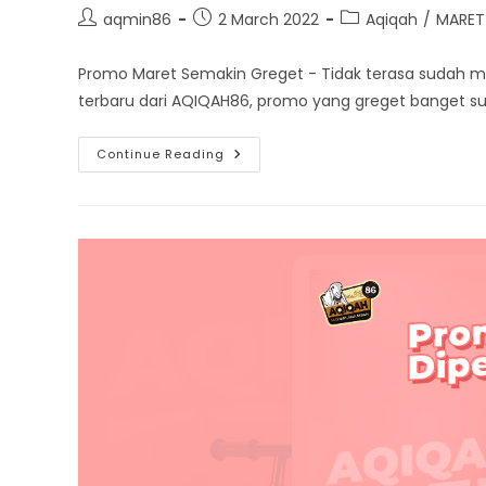
Post
Post
Post
aqmin86
2 March 2022
Aqiqah
/
MARET
author:
published:
category:
Promo Maret Semakin Greget - Tidak terasa sudah me
terbaru dari AQIQAH86, promo yang greget banget s
Bisa
Continue Reading
Aqiqah
Di
Bulan
Maret,
Bisa
Dapat
Promo
Yang
Greget!