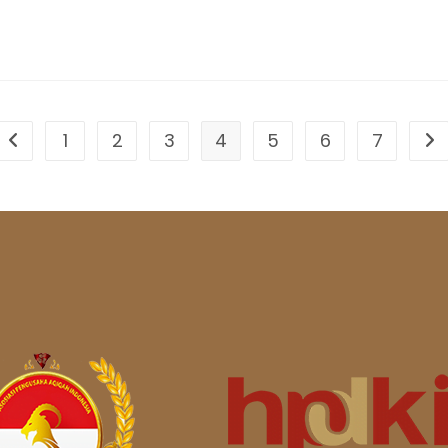
1
2
3
4
5
6
7
Go to the previous page
Go 