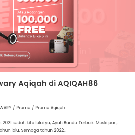
newary Aqiqah di AQIQAH86
EWARY
/
Promo
/
Promo Aqiqah
21 sudah kita lalui ya, Ayah Bunda Terbaik. Meski pun,
tahun lalu. Semoga tahun 2022…