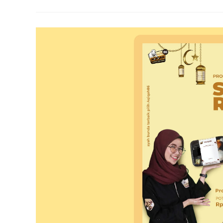
Banyak
Manfaat
Dan
Berkah
Di
Bulan
Ramadan?
Simak
Artikel
Ini
Yuk…