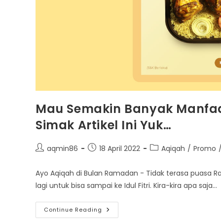
Mau Semakin Banyak Manfaa
Simak Artikel Ini Yuk…
Post
Post
Post
aqmin86
18 April 2022
Aqiqah
/
Promo
author:
published:
category:
Ayo Aqiqah di Bulan Ramadan - Tidak terasa puasa Ra
lagi untuk bisa sampai ke Idul Fitri. Kira-kira apa saja…
Mau
Continue Reading
Semakin