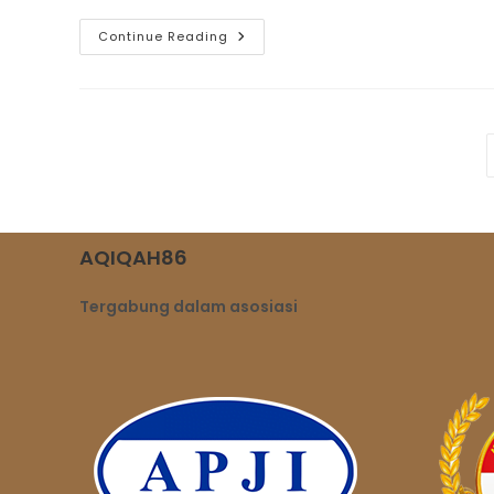
Baru
Continue Reading
Saja
Dirilis,
Promo
Janewary
Aqiqah
Di
AQIQAH86
Langsung
Full
Slot
AQIQAH86
Tergabung dalam asosiasi