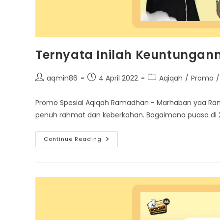
Ternyata Inilah Keuntungan
Post
Post
Post
aqmin86
4 April 2022
Aqiqah
/
Promo
/
author:
published:
category:
Promo Spesial Aqiqah Ramadhan - Marhaban yaa Ram
penuh rahmat dan keberkahan. Bagaimana puasa di 2
Ternyata
Continue Reading
Inilah
Keuntungannya
Aqiqah
Di
Bulan
Ramadhan