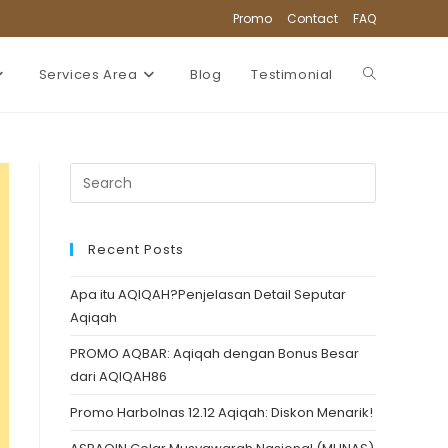
Promo
Contact
FAQ
Services Area
Blog
Testimonial
Toggle
website
search
Recent Posts
Apa itu AQIQAH?Penjelasan Detail Seputar
Aqiqah
PROMO AQBAR: Aqiqah dengan Bonus Besar
dari AQIQAH86
Promo Harbolnas 12.12 Aqiqah: Diskon Menarik!