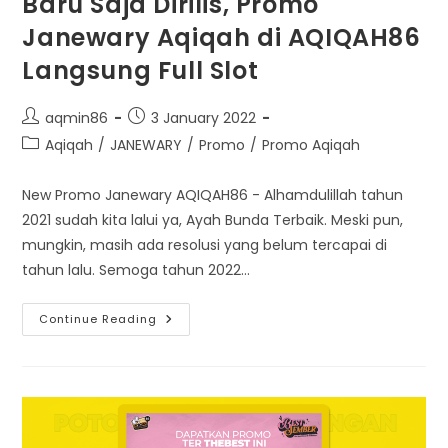
Baru Saja Dirilis, Promo
Janewary Aqiqah di AQIQAH86
Langsung Full Slot
Post
Post
aqmin86
3 January 2022
author:
published:
Post
Aqiqah
/
JANEWARY
/
Promo
/
Promo Aqiqah
category:
New Promo Janewary AQIQAH86 - Alhamdulillah tahun
2021 sudah kita lalui ya, Ayah Bunda Terbaik. Meski pun,
mungkin, masih ada resolusi yang belum tercapai di
tahun lalu. Semoga tahun 2022…
Baru
Continue Reading
Saja
Dirilis,
Promo
Janewary
Aqiqah
Di
AQIQAH86
Langsung
Full