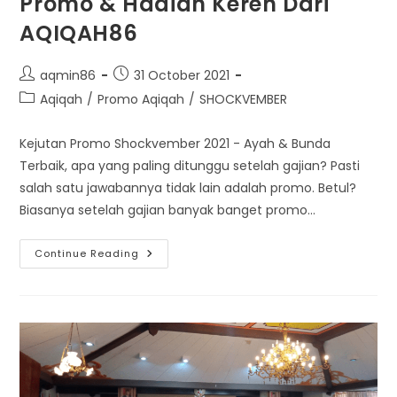
Promo & Hadiah Keren Dari
AQIQAH86
Post
Post
aqmin86
31 October 2021
author:
published:
Post
Aqiqah
/
Promo Aqiqah
/
SHOCKVEMBER
category:
Kejutan Promo Shockvember 2021 - Ayah & Bunda
Terbaik, apa yang paling ditunggu setelah gajian? Pasti
salah satu jawabannya tidak lain adalah promo. Betul?
Biasanya setelah gajian banyak banget promo…
SHOCKVEMBER!!!
Continue Reading
Kejutan
Promo
&
Hadiah
Keren
Dari
AQIQAH86