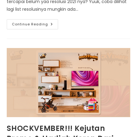
tercapai belum yaa resolusi 2021 nya? Yuuk, coba dilihat
lagi list resolusinya mungkin ada…
Promo
Continue Reading
Ter
The
Best
Akhir
Tahun
2021,
Ya
PROMO
BESTSEMBER
Dari
AQIQAH86!
SHOCKVEMBER!!! Kejutan