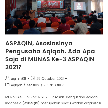
ASPAQIN, Asosiasinya
Pengusaha Aqiqah. Ada Apa
Saja di MUNAS Ke-3 ASPAQIN
2021?
Post
Post
aqmin86
29 October 2021
author:
published:
Post
Aqiqah
/
Asosiasi
/
ROCKTOBER
category:
MUNAS Ke-3 ASPAQIN 2021 - Asosiasi Pengusaha Aqiqah
Indonesia (ASPAQIN) merupakan suatu wadah organisasi