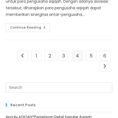
untuk para pengusaha aqiqah. Dengan adanya asosiasi
tersebut, diharapkan para pengusaha aqiqah dapat
memberikan sinergitas antar-pengusaha…
ASPAQIN,
Continue Reading
Asosiasinya
Pengusaha
Aqiqah.
Ada
Apa
Saja
Di
1
2
3
4
5
6
Go to the previous page
MUNAS
Ke-
3
Go to t
ASPAQIN
2021?
Recent Posts
Apa itu AQIQAH?Penjelasan Detail Seputar Aqiqah