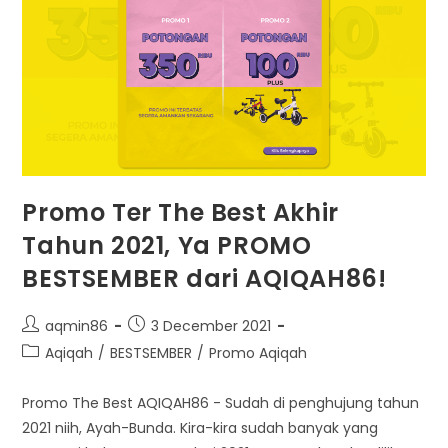
Slot
Promo Ter The Best Akhir
Tahun 2021, Ya PROMO
BESTSEMBER dari AQIQAH86!
Post
Post
aqmin86
3 December 2021
author:
published:
Post
Aqiqah
/
BESTSEMBER
/
Promo Aqiqah
category:
Promo The Best AQIQAH86 - Sudah di penghujung tahun
2021 niih, Ayah-Bunda. Kira-kira sudah banyak yang