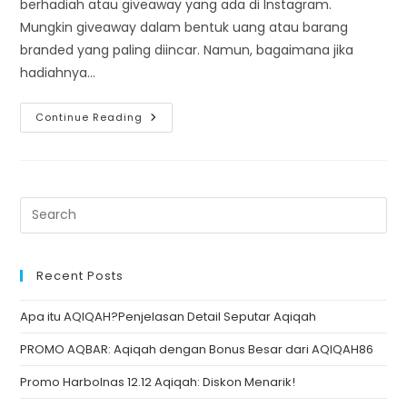
berhadiah atau giveaway yang ada di Instagram.
Mungkin giveaway dalam bentuk uang atau barang
branded yang paling diincar. Namun, bagaimana jika
hadiahnya…
Udah
Continue Reading
Tau
Belum
Ada
Giveaway
SEPTEMBERKAH?
Hadiahnya
Keren
Banget
Recent Posts
Apa itu AQIQAH?Penjelasan Detail Seputar Aqiqah
PROMO AQBAR: Aqiqah dengan Bonus Besar dari AQIQAH86
Promo Harbolnas 12.12 Aqiqah: Diskon Menarik!