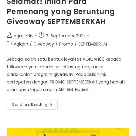
Selamat! Inilah Para
Pemenang yang Beruntung
Giveaway SEPTEMBERKAH
Post
Post
aqmin86
21 September 2021
author:
published:
Post
Aqiqah
/
Giveaway
/
Promo
/
SEPTEMBERKAH
category:
Sebagai salah satu bentuk loyalitas AQIQAH86 kepada
follower-nya di media sosial Instagram, maka
diadakanlah program giveaway. Pada bulan ini,
bertepatan dengan PROMO SEPTEMBERKAH yang hadiah
utamanya logam mulia ANTAM. Hadiah…
Selamat!
Continue Reading
Inilah
Para
Pemenang
Yang
Beruntung
Giveaway
SEPTEMBERKAH