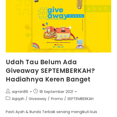
Udah Tau Belum Ada
Giveaway SEPTEMBERKAH?
Hadiahnya Keren Banget
Post
Post
aqmin86
18 September 2021
author:
published:
Post
Aqiqah
/
Giveaway
/
Promo
/
SEPTEMBERKAH
category:
Pasti Ayah & Bunda Terbaik senang mengikuti kuis